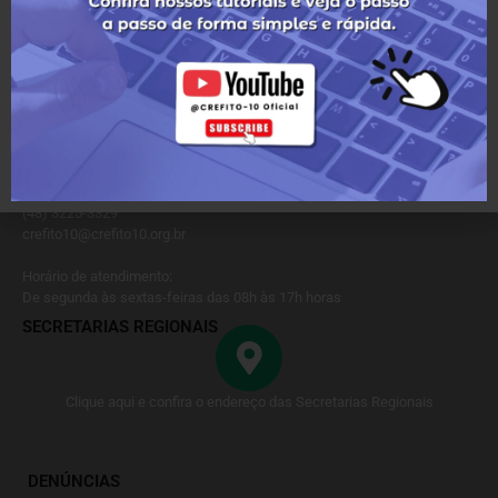
LOCALIZAÇÃO
Rua Monsenhor Topp, nº 202 – Centro – Florianópolis – SC
CONTATO
(48) 3225-3329
crefito10@crefito10.org.br
Horário de atendimento:
De segunda às sextas-feiras das 08h às 17h horas
SECRETARIAS REGIONAIS
Clique aqui e confira o endereço das Secretarias Regionais
DENÚNCIAS