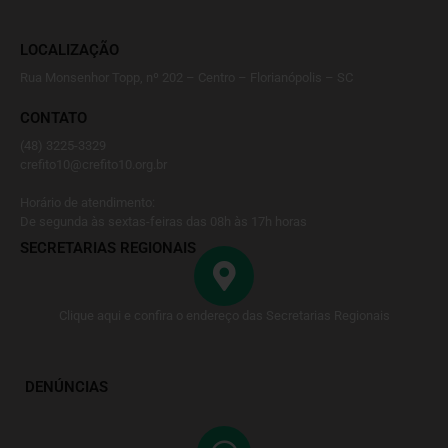
LOCALIZAÇÃO
Rua Monsenhor Topp, nº 202 – Centro – Florianópolis – SC
CONTATO
(48) 3225-3329
crefito10@crefito10.org.br
Horário de atendimento:
De segunda às sextas-feiras das 08h às 17h horas
SECRETARIAS REGIONAIS
Clique aqui e confira o endereço das Secretarias Regionais
DENÚNCIAS