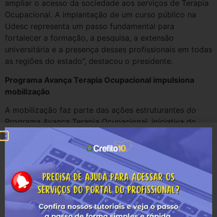
ampliar o acesso da sociedade aos serviços de Terapia
Ocupacional. A implantação de um curso público na
Udesc representa um passo fundamental para
fortalecer a formação, a pesquisa, a extensão
universitária e a presença desses profissionais em todas
as regiões do estado”, destacou o presidente.
Programa Avança Terapia Ocupacional impulsiona
mobilização
A mobilização faz parte das ações estruturantes do
Programa Avança Terapia Ocupacional, iniciativa do
CREFITO-10 criada para impulsionar o desenvolvimento
da profissão em Santa Catarina. Nos últimos anos, o
programa tem promovido articulações institucionais,
diálogo com gestores públicos, levantamento de
demandas regionais e ações voltadas à expansão da
formação profissional no estado.
Segundo o Conselho, até poucos anos atrás Santa