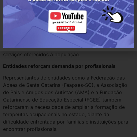
Catarina contava com apenas um curso de graduação
em Terapia Ocupacional. Atualmente, já existem dez
graduações em instituições privadas, resultado de um
movimento de fortalecimento da profissão no estado.
Ainda assim, a ausência de um curso público limita o
acesso à formação e impacta diretamente a produção
científica, os projetos de extensão e a qualificação dos
serviços oferecidos à população.
Entidades reforçam demanda por profissionais
Representantes de entidades como a Federação das
Apaes de Santa Catarina (Feapaes-SC), a Associação
de Pais e Amigos dos Autistas (AMA) e a Fundação
Catarinense de Educação Especial (FCEE) também
reforçaram a necessidade de ampliar a formação de
terapeutas ocupacionais no estado, diante da
dificuldade enfrentada por famílias e instituições para
encontrar profissionais.